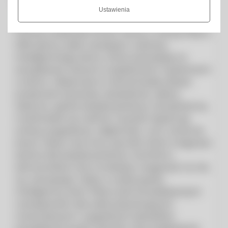
SCZEGÓŁY PRODUKTU
Ustawienia
Poznaj możliwości Smart Home z marką Fibaro.
Oferujemy wiele rozwiązań z zakresu
inteligentnego domu, które pozwalają na
zarządzanie różnymi urządzeniami i systemami
w domu. Obejmuje to niemal każdy obszar
przestrzeni życiowej: oświetlenie, osłony
okienne, ogród, bezpieczeństwo, temperaturę,
multimedia czy nastrój. Czujniki rejestrują
zmiany pogodowe, wilgotność, ruch, otwarcie
drzwi i okien oraz inne czynniki, które mogą być
istotne dla bezpieczeństwa i komfortu
domowników oraz na bieżąco reagować na nie,
np. zamykając rolety w czasie gradu.
Inteligentny dom Fibaro jest kompleksowym
rozwiązaniem dla osób poszukujących
nowoczesnych i wygodnych sposobów