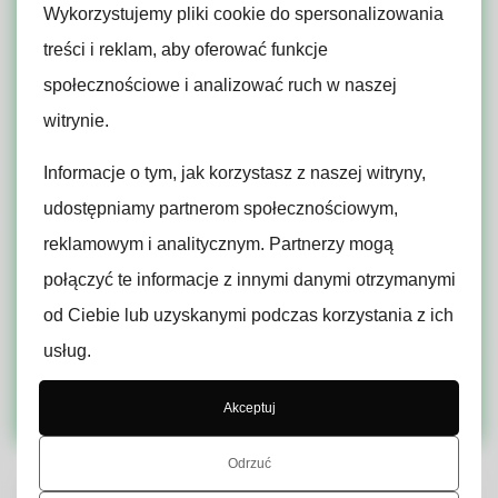
tworzącym optymalne warunki. Stosujemy
Wykorzystujemy pliki cookie do spersonalizowania
systemy firmy Fibaro obejmujące zarządzanie
treści i reklam, aby oferować funkcje
oświetleniem, klimatyzacją, bezpieczeństwem i
wieloma innymi aspektami środowiska
społecznościowe i analizować ruch w naszej
domowego. Dzięki zaawansowanym
witrynie.
technologiom możesz sterować wszystkim za
pomocą wygodnej aplikacją na smartfonie,
Informacje o tym, jak korzystasz z naszej witryny,
niezależnie od tego, czy jesteś w domu, czy
udostępniamy partnerom społecznościowym,
poza nim. Ponadto wykorzystywane
rozwiązania opierają się na inteligentnych
reklamowym i analitycznym. Partnerzy mogą
czujnikach, urządzeniach zintegrowanych oraz
połączyć te informacje z innymi danymi otrzymanymi
sztucznej inteligencji, dzięki którym dom „uczy
od Ciebie lub uzyskanymi podczas korzystania z ich
się” osobistych preferencji i automatycznie
dostosowuje się do przyzwyczajeń. Pozwól nam
usług.
uczynić Twoje otoczenie bardziej
komfortowym.
Akceptuj
Odrzuć