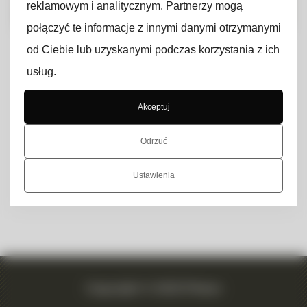
reklamowym i analitycznym. Partnerzy mogą
połączyć te informacje z innymi danymi otrzymanymi
od Ciebie lub uzyskanymi podczas korzystania z ich
Hello world!
usług.
Welcome to WordPress. This is your first post. Edit or
Akceptuj
delete it, then start writing!
Odrzuć
CZYTAJ WIĘCEJ »
Ustawienia
28 lipca, 2023
Brak komentarzy
Copyright © 2023 Pikseo