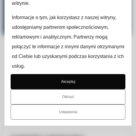
witrynie.
niezastąpionym elementem w wielu
przedsiębiorstwach przemysłowych i
Informacje o tym, jak korzystasz z naszej witryny,
logistycznych.
udostępniamy partnerom społecznościowym,
reklamowym i analitycznym. Partnerzy mogą
połączyć te informacje z innymi danymi otrzymanymi
od Ciebie lub uzyskanymi podczas korzystania z ich
usług.
Akceptuj
Odrzuć
Ustawienia